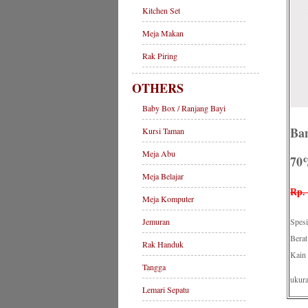
Kitchen Set
Meja Makan
Rak Piring
OTHERS
Baby Box / Ranjang Bayi
Ban
Kursi Taman
Meja Abu
70
Meja Belajar
Rp.
Meja Komputer
Jemuran
Spesi
Berat
Rak Handuk
Kain 
Tangga
ukur
Lemari Sepatu