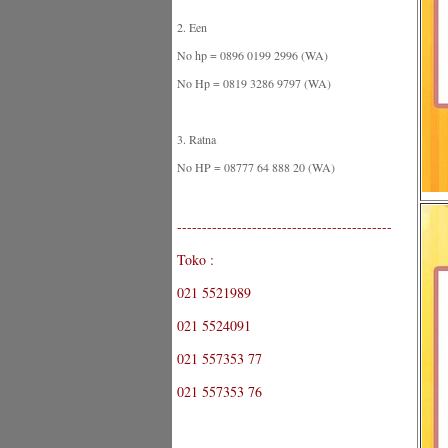
2. Een
No hp = 0896 0199 2996 (WA)
No Hp = 0819 3286 9797 (WA)
3. Ratna
No HP = 08777 64 888 20 (WA)
-------------------------------------------
Toko :
021 5521989
021 5524091
021 557353 77
021 557353 76