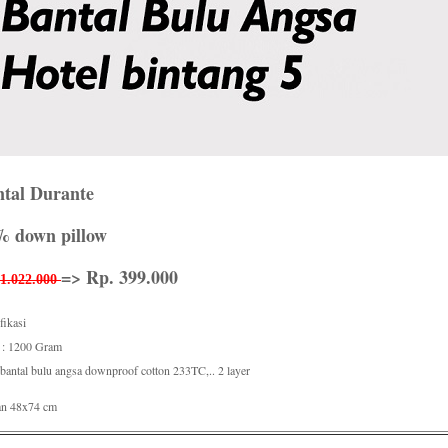
tal Durante
% down pillow
=> Rp. 399.000
 1.022.000
fikasi
 : 1200 Gram
bantal bulu angsa downproof cotton 233TC,.. 2 layer
an 48x74 cm