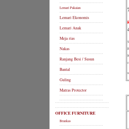
Lemari Pakaian
Lemari Ekonomis
Lemari Anak
Meja rias
S
Nakas
B
K
Ranjang Besi / Susun
c
Bantal
u
Guling
Matras Protector
OFFICE FURNITURE
Brankas