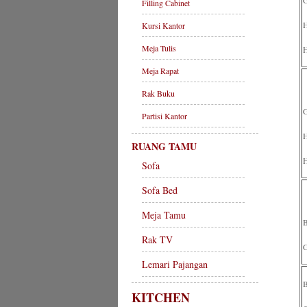
G
Filling Cabinet
H
Kursi Kantor
Meja Tulis
H
Meja Rapat
Rak Buku
G
Partisi Kantor
H
RUANG TAMU
H
Sofa
Sofa Bed
Meja Tamu
B
Rak TV
G
Lemari Pajangan
B
KITCHEN