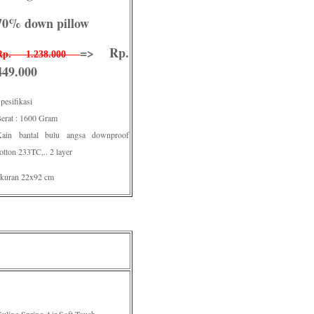
70% down pillow
=> Rp.
Rp. 1.238.000
449.000
pesifikasi
erat : 1600 Gram
ain bantal bulu angsa downproof
otton 233TC,.. 2 layer
kuran 22x92 cm