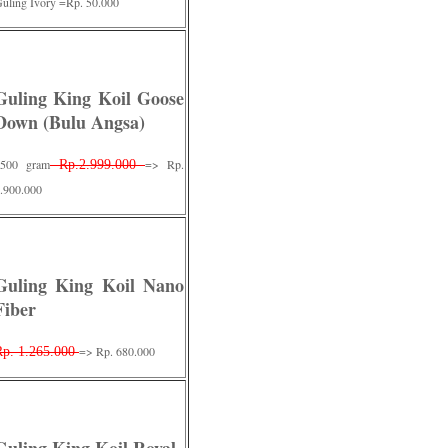
uling Ivory =Rp. 50.000
Guling King Koil Goose
Down (Bulu Angsa)
1500 gram
=> Rp.
Rp.2.999.000
.900.000
Guling King Koil Nano
Fiber
=> Rp. 680.000
Rp. 1.265.000