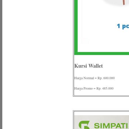
Kursi Wallet
Harga Normal = Rp. 600.000
Harga Promo = Rp. 485.000