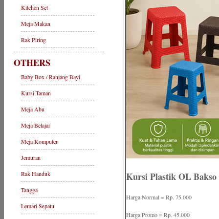
Kitchen Set
Meja Makan
Rak Piring
OTHERS
Baby Box / Ranjang Bayi
Kursi Taman
Meja Abu
Meja Belajar
Meja Komputer
Jemuran
Rak Handuk
Kursi Plastik OL Bakso
Tangga
Harga Normal = Rp. 75.000
Lemari Sepatu
Harga Promo = Rp. 45.000