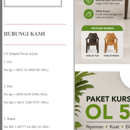
-------------------------------------------
HUBUNGI KAMI
-------------------------------------------
CS Simpati Pasar Anyar:
1. Evi
No hp = 0853 53 9000 88 (WA)
2. Een
No hp = 0896 0199 2996 (WA)
No Hp = 0819 3286 9797 (WA)
3. Ratna
No HP = 08777 64 888 20 (WA)