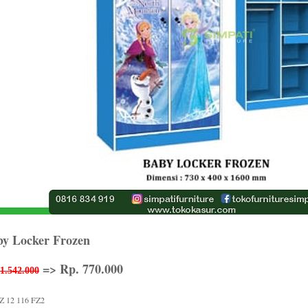
by Locker Frozen
=> Rp. 770.000
1.542.000
Z 12 116 FZ2