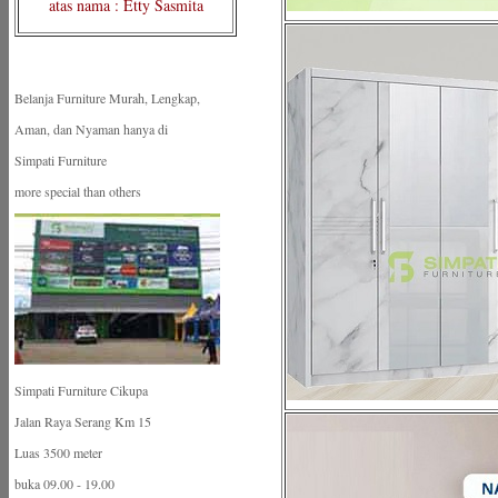
atas nama : Etty Sasmita
Belanja Furniture Murah, Lengkap,
Aman, dan Nyaman hanya di
Simpati Furniture
more special than others
Simpati Furniture Cikupa
Jalan Raya Serang Km 15
Luas 3500 meter
buka 09.00 - 19.00