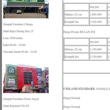
90x200
1
Matrass 22 cm
1.885.000
1
Komplit Set
3.545.000
3
Simpati Furniture Cikupa
Jalan Raya Serang Km 15
Harga Promo BULAN INI
Luas 3500 meter
90x200
1
buka 09.00 - 19.00
Matrass 22 cm
1.150.000
1
*kecuali Jumat 09.00 - 16.00
Komplit Set
2.150.000
2
UNILAND STANDARD
-PANELLI
Harga Normal
Simpati Furniture Pasar Anyar
Jalan Kiasnawi No 85
Harga Normal