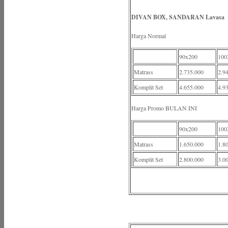
DIVAN BOX, SANDARAN Lavasa
Harga Normal
90x200
100
Matrass
2.735.000
2.9
Komplit Set
4.655.000
4.9
Harga Promo BULAN INI
90x200
100
Matrass
1.650.000
1.8
Komplit Set
2.800.000
3.0