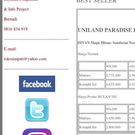
BEST SELLER
& Info Project
Bernadi
0816 834 919
UNILAND PARADISE 
-------------------------------------------
DIVAN Magic Hitam- Sandaran Nex
E-mail:
Harga Normal
tokosimpati@yahoo.com
90x200
100
-------------------------------------------
Matrass
2.735.000
2.9
Komplit Set
4.655.000
4.9
Harga Promo BULAN INI
90x200
100
Matrass
1.650.000
1.8
Komplit Set
2.800.000
3.0