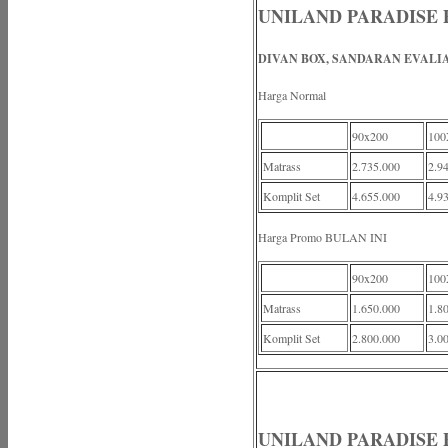
UNILAND PARADISE P
DIVAN BOX, SANDARAN EVALI
Harga Normal
90x200
100
Matrass
2.735.000
2.9
Komplit Set
4.655.000
4.9
Harga Promo BULAN INI
90x200
100
Matrass
1.650.000
1.8
Komplit Set
2.800.000
3.0
UNILAND PARADISE Pl