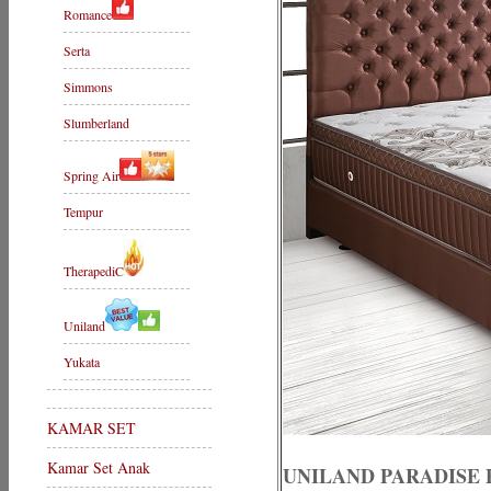
Romance
Serta
Simmons
Slumberland
Spring Air
Tempur
TherapediC
Uniland
Yukata
KAMAR SET
Kamar Set Anak
UNILAND PARADISE