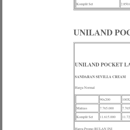
Komplit Set
2.850.
UNILAND POC
UNILAND POCKET L
SANDARAN SEVILLA CREAM
Harga Normal
90x200
100X
Matrass
7.765.000
7.765
Komplit Set
11.615.000
11.72
Harga Promo BULAN INI