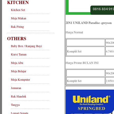
KITCHEN
Kitchen Set
Meja Makan
2IN1 UNILAND Paradise -greyson
Rak Piring
Harga Normal
OTHERS
90x20
Baby Box / Ranjang Bayi
Komplit Set
4.740.
Kursi Taman
Meja Abu
Harga Promo BULAN INI
Meja Belajar
90x20
Meja Komputer
Komplit Set
2.850.
Jemuran
Rak Handuk
Tangga
Lemari Sepatu