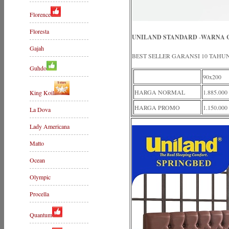
Florence
Floresta
UNILAND STANDARD
-
WARNA C
Gajah
BEST SELLER GARANSI 10 TAHU
Guhdo
90x200
HARGA NORMAL
1.885.000
King Koil
HARGA PROMO
1.150.000
La Dova
Lady Americana
Matto
Ocean
Olympic
Procella
Quantum