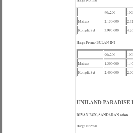
Harga Normal
90x200
100
Matrass
2.130.000
2.3
Komplit Set
3.995.000
4.2
Harga Promo BULAN INI
90x200
100
Matrass
1.300.000
1.4
Komplit Set
2.400.000
2.6
UNILAND PARADISE 
DIVAN BOX, SANDARAN orion
Harga Normal