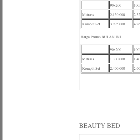
90x200
100
Matrass
2.130.000
2.3
Komplit Set
3.995.000
4.2
Harga Promo BULAN INI
90x200
100
Matrass
1.300.000
1.4
Komplit Set
2.400.000
2.6
BEAUTY BED