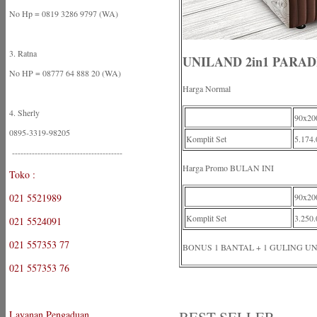
No Hp = 0819 3286 9797 (WA)
3. Ratna
UNILAND 2in1 PARA
No HP = 08777 64 888 20 (WA)
Harga Normal
4. Sherly
90x20
0895-3319-98205
Komplit Set
5.174.
---------------------------------------
Harga Promo BULAN INI
Toko :
021 5521989
90x20
Komplit Set
3.250.
021 5524091
021 557353 77
BONUS 1 BANTAL + 1 GULING UNTU
021 557353 76
Layanan Pengaduan