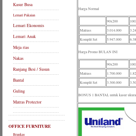
Kasur Busa
Harga Normal
Lemari Pakaian
90x200
100
Lemari Ekonomis
Matrass
3.014.000
3.2
Lemari Anak
Komplit Set
5.947.000
6.3
Meja rias
Harga Promo BULAN INI
Nakas
90x200
100
Ranjang Besi / Susun
Matrass
1.700.000
1.8
Bantal
Komplit Set
3.300.000
3.5
Guling
BONUS 1 BANTAL untuk kasur ukuran
Matras Protector
OFFICE FURNITURE
Brankas