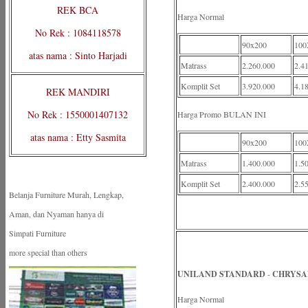
REK BCA
Harga Normal
No Rek : 1084118578
90x200
100
atas nama : Sinto Harjadi
Matrass
2.260.000
2.4
Komplit Set
3.920.000
4.1
REK MANDIRI
No Rek : 1550001407132
Harga Promo BULAN INI
atas nama : Etty Sasmita
90x200
100
Matrass
1.400.000
1.5
Komplit Set
2.400.000
2.5
Belanja Furniture Murah, Lengkap,
Aman, dan Nyaman hanya di
Simpati Furniture
more special than others
UNILAND STANDARD
-
CHRYSA
Harga Normal