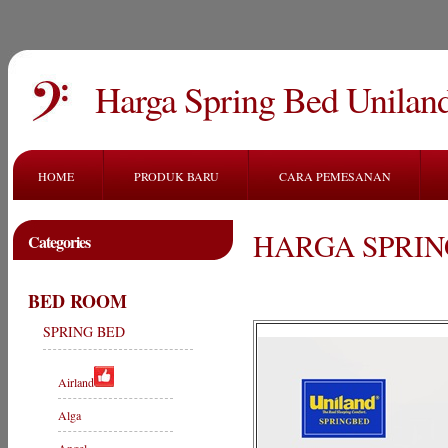
Harga Spring Bed Unilan
HOME
PRODUK BARU
CARA PEMESANAN
HARGA SPRIN
Categories
BED ROOM
SPRING BED
Airland
Alga