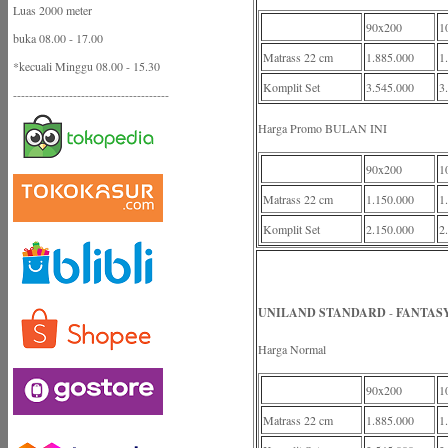
Luas 2000 meter
90x200
1
buka 08.00 - 17.00
Matrass 22 cm
1.885.000
1
*kecuali Minggu 08.00 - 15.30
Komplit Set
3.545.000
3
---------------------------------------
Harga Promo BULAN INI
90x200
1
Matrass 22 cm
1.150.000
1
Komplit Set
2.150.000
2
UNILAND STANDARD
-
FANTAS
Harga Normal
90x200
1
Matrass 22 cm
1.885.000
1