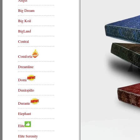
Angel
Big Dream
Big Koil
BigLand
Central
Comforta
Dreamline
Domi
Dunlopillo
Durante
Elephant
Elite
Elite Serenity