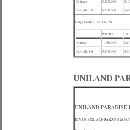
Matrass
3.200.000
3.4
Komplit Set
5.150.000
5.4
Harga Promo BULAN INI
90x200
100
Matrass
1.950.000
2.1
Komplit Set
3.100.000
3.3
UNILAND PAR
UNILAND PARADISE 
DIVAN BOX, SANDARAN BIANC